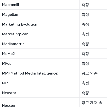
Macromill
측정
Magellan
측정
Marketing Evolution
측정
MarketingScan
측정
Mediametrie
측정
MeMo2
측정
MFour
측정
MMI(Method Media Intelligence)
광고 인증
NCS
측정
Neustar
측정
광고 게재 솔
Nexxen