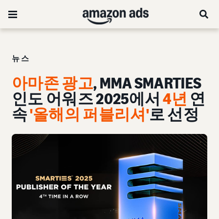
뉴스
아마존 광고
, MMA SMARTIES
인도 어워즈 2025에서
4년
연
속
'올해의 퍼블리셔'
로 선정