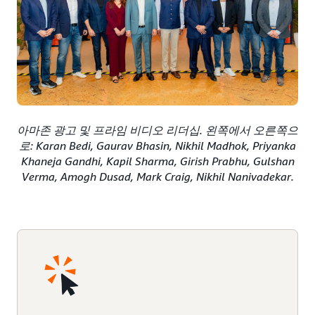
아마존 광고 및 프라임 비디오 리더십. 왼쪽에서 오른쪽으
로: Karan Bedi, Gaurav Bhasin, Nikhil Madhok, Priyanka
Khaneja Gandhi, Kapil Sharma, Girish Prabhu, Gulshan
Verma, Amogh Dusad, Mark Craig, Nikhil Nanivadekar.