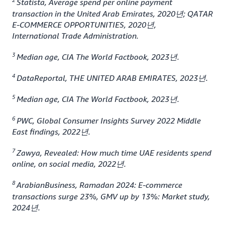
Statista, Average spend per online payment
transaction in the United Arab Emirates, 2020년; QATAR
E-COMMERCE OPPORTUNITIES, 2020년,
International Trade Administration.
3
Median age, CIA The World Factbook, 2023년.
4
DataReportal, THE UNITED ARAB EMIRATES, 2023년.
5
Median age, CIA The World Factbook, 2023년.
6
PWC, Global Consumer Insights Survey 2022 Middle
East findings, 2022년.
7
Zawya, Revealed: How much time UAE residents spend
online, on social media, 2022년.
8
ArabianBusiness, Ramadan 2024: E-commerce
transactions surge 23%, GMV up by 13%: Market study,
2024년.