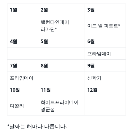
1월
2월
3월
밸런타인데이
이드 알 피트르*
라마단*
4월
5월
6월
프라임데이
7월
8월
9월
프라임데이
신학기
10월
11월
12월
화이트프라이데이
디왈리
광군절
*날짜는 해마다 다릅니다.