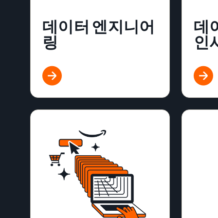
데이터 엔지니어
데이
링
인