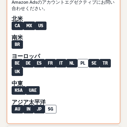
Amazon Adsのアカウントエグゼクティブにお問い
合わせください。
北米
CA
MX
US
南米
BR
ヨーロッパ
BE
DE
ES
FR
IT
NL
PL
SE
TR
UK
中東
KSA
UAE
アジア太平洋
AU
IN
JP
SG