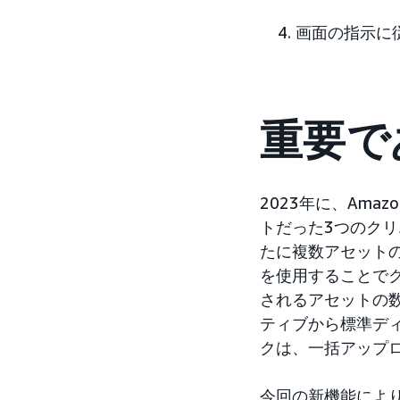
画面の指示に従
重要で
2023年に、Am
トだった3つのクリ
たに複数アセット
を使用することで
されるアセットの
ティブから標準デ
クは、一括アップ
今回の新機能によ