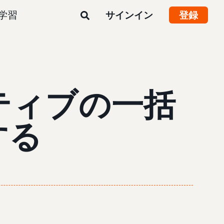
学習
サインイン
登録
ティブの一括
する