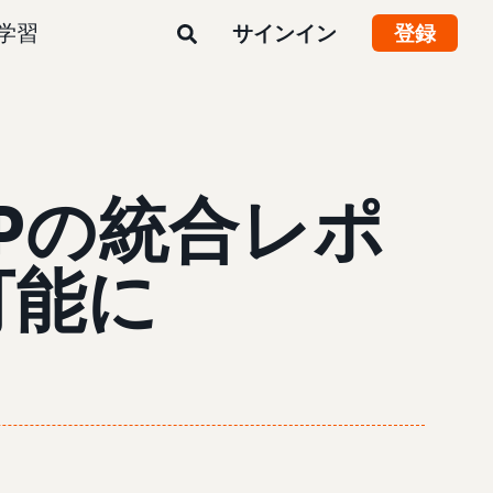
学習
サインイン
登録
SPの統合レポ
可能に