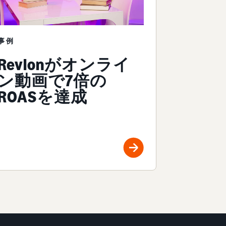
事例
Revlonがオンライ
ン動画で7倍の
ROASを達成