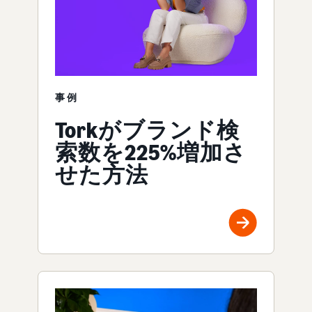
事例
Torkがブランド検
索数を225%増加さ
せた方法