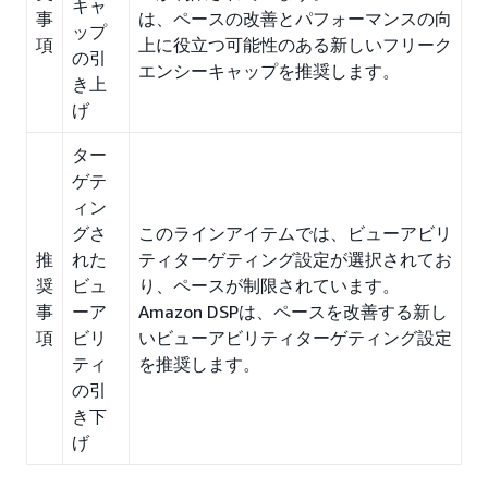
キャ
事
は、ペースの改善とパフォーマンスの向
ップ
項
上に役立つ可能性のある新しいフリーク
の引
エンシーキャップを推奨します。
き上
げ
ター
ゲテ
ィン
グさ
このラインアイテムでは、ビューアビリ
推
れた
ティターゲティング設定が選択されてお
奨
ビュ
り、ペースが制限されています。
事
ーア
Amazon DSPは、ペースを改善する新し
項
ビリ
いビューアビリティターゲティング設定
ティ
を推奨します。
の引
き下
げ