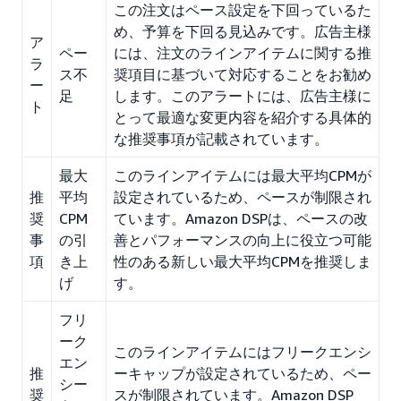
この注文はペース設定を下回っているた
め、予算を下回る見込みです。広告主様
ア
ペー
には、注文のラインアイテムに関する推
ラ
ス不
奨項目に基づいて対応することをお勧め
ー
足
します。このアラートには、広告主様に
ト
とって最適な変更内容を紹介する具体的
な推奨事項が記載されています。
最大
このラインアイテムには最大平均CPMが
推
平均
設定されているため、ペースが制限され
奨
CPM
ています。Amazon DSPは、ペースの改
事
の引
善とパフォーマンスの向上に役立つ可能
項
き上
性のある新しい最大平均CPMを推奨しま
げ
す。
フリ
ーク
このラインアイテムにはフリークエンシ
エン
推
ーキャップが設定されているため、ペー
シー
奨
スが制限されています。Amazon DSP