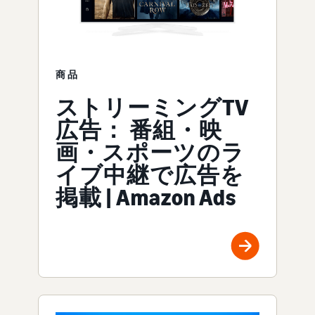
商品
ストリーミングTV
広告： 番組・映
画・スポーツのラ
イブ中継で広告を
掲載 | Amazon Ads