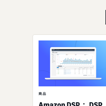
商品
Amazon DSP： DSP