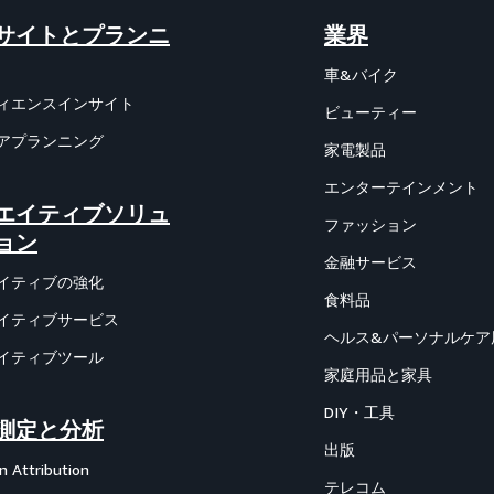
サイトとプランニ
業界
車&バイク
ィエンスインサイト
ビューティー
アプランニング
家電製品
エンターテインメント
エイティブソリュ
ファッション
ョン
金融サービス
イティブの強化
食料品
イティブサービス
ヘルス&パーソナルケア
イティブツール
家庭用品と家具
DIY・工具
測定と分析
出版
 Attribution
テレコム