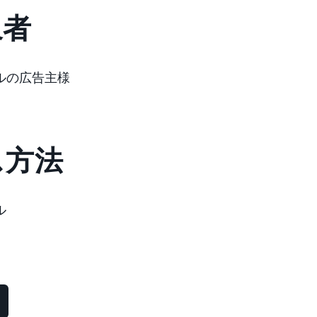
象者
ルの広告主様
ス方法
ル