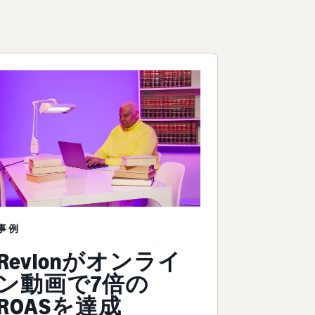
ツ
事例
Revlonがオンライ
ン動画で7倍の
ROASを達成