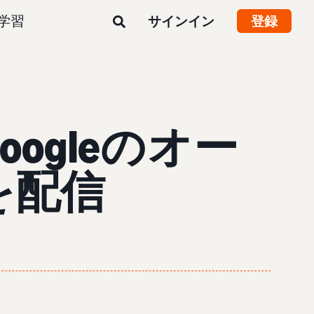
学習
サインイン
登録
oogleのオー
を配信