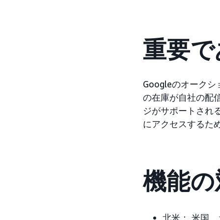
重要で
Googleのオー
の在庫が自社の配信
ジがサポートされ
にアクセスするた
機能の
北米：
米国、