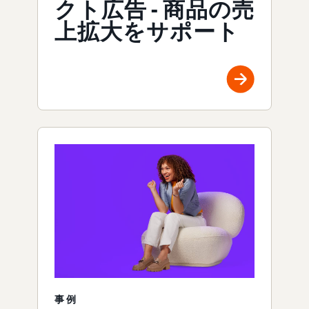
クト広告 - 商品の売
上拡大をサポート
事例