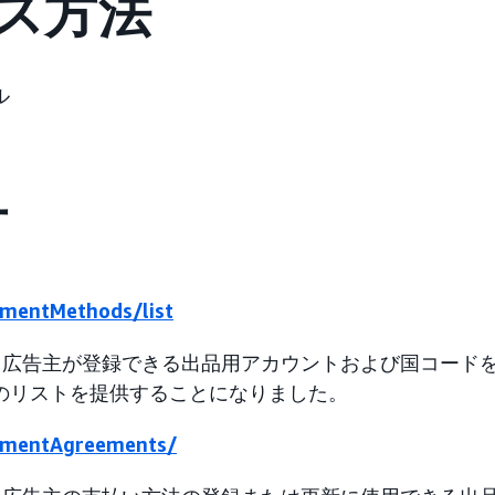
ス方法
ル
有
ymentMethods/list
は、広告主が登録できる出品用アカウントおよび国コード
のリストを提供することになりました。
aymentAgreements/