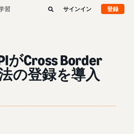
学習
サインイン
登録
がCross Border
法の登録を導入