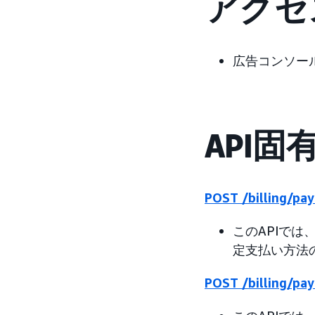
アクセ
広告コンソー
API固
POST /billing/pa
このAPIで
定支払い方法
POST /billing/p