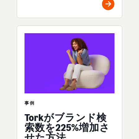
事例
Torkがブランド検
索数を225%増加さ
せた方法