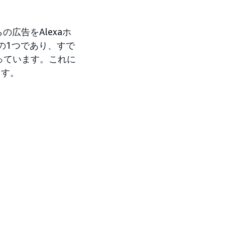
広告をAlexaホ
プの1つであり、すで
っています。これに
ます。