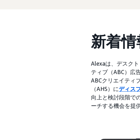
新着情
Alexaは、デス
ティブ（ABC）広
ABCクリエイティ
（AHS）に
ディス
向上と検討段階での
ーチする機会を提