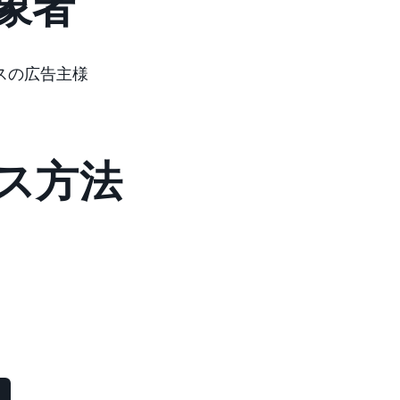
象者
スの広告主様
ス方法