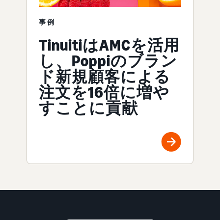
事例
TinuitiはAMCを活用
し、Poppiのブラン
ド新規顧客による
注文を16倍に増や
すことに貢献