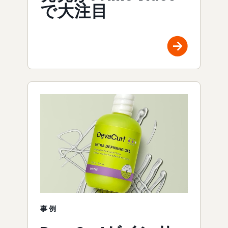
で大注目
事例