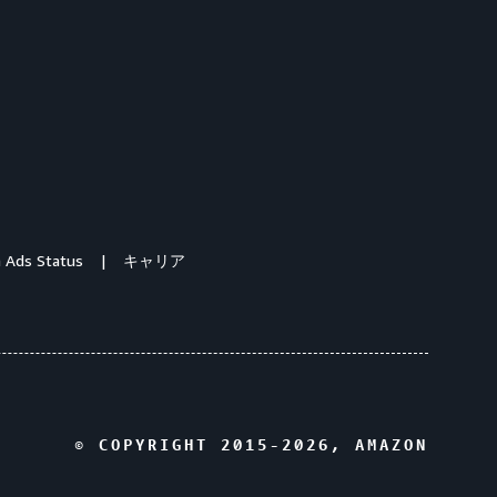
 Ads Status
キャリア
© COPYRIGHT 2015-
2026
, AMAZON