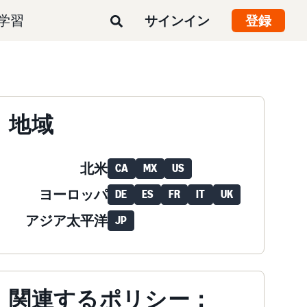
学習
サインイン
登録
地域
北米
CA
MX
US
ヨーロッパ
DE
ES
FR
IT
UK
アジア太平洋
JP
関連するポリシー：