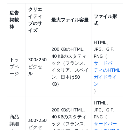
クリエ
広告
イティ
ファイル形
掲載
最大ファイル容量
ブのサ
式
枠
イズ
HTML、
200 KBのHTML、
JPG、GIF、
40 KBのスタティ
PNG（
トッ
300×250
ック（フランス、
サードパー
プペ
ピクセ
イタリア、スペイ
ティのHTML
ージ
ル
ン、日本は50
ガイドライ
KB）
ン
）
HTML、
200 KBのHTML、
JPG、GIF、
商品
40 KBのスタティ
PNG（
300×250
詳細
ック（フランス、
サードパー
ピクセ