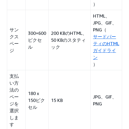
）
HTML、
JPG、GIF、
サン
PNG（
300×600
200 KBのHTML、
クス
サードパー
ピクセ
50 KBのスタティ
ペー
ティのHTML
ル
ック
ジ
ガイドライ
ン
）
支払
い方
法の
180 x
ペー
JPG、GIF、
150ピク
15 KB
ジを
PNG
セル
選択
しま
す