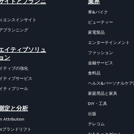
サイトとプランニ
業界
車&バイク
ィエンスインサイト
ビューティー
アプランニング
家電製品
エンターテインメント
エイティブソリュ
ファッション
ョン
金融サービス
イティブの強化
食料品
イティブサービス
ヘルス&パーソナルケア
イティブツール
家庭用品と家具
DIY・工具
測定と分析
出版
 Attribution
テレコム
zonブランドリフト
おもちゃとゲーム