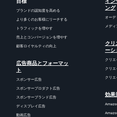
目標
イン
ング
ブランドの認知度を高める
オーデ
より多くのお客様にリーチする
メディ
トラフィックを増やす
売上とコンバージョンを増やす
クリ
顧客ロイヤルティの向上
ーシ
クリエ
広告商品とフォーマッ
クリエ
ト
クリエ
スポンサー広告
スポンサープロダクト広告
効果
スポンサーブランド広告
Amazon
ディスプレイ広告
Ama
動画広告