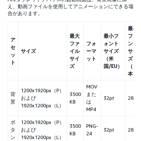
え、動画ファイルを使用してアニメーションにできる場
合があります。
最小
最大
最小フ
フォ
ア
ファ
フォ
ォント
ント
セ
サイズ
イル
ーマ
サイズ
サイ
ッ
サイ
ット
（米
ズ
ト
ズ
国/EU）
（日
本）
MOV
1200x1920px（P）
背
3500
また
および
32pt
28pt
景
KB
は
1920x1200px（L）
MP4
ボ
1200x1920px（P）
3500
PNG-
タ
および
32pt
28pt
KB
24
ン
1920x1200px（L）