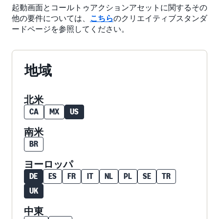
起動画面とコールトゥアクションアセットに関するその
他の要件については、
こちら
のクリエイティブスタンダ
ードページを参照してください。
地域
北米
CA
MX
US
南米
BR
ヨーロッパ
DE
ES
FR
IT
NL
PL
SE
TR
UK
中東