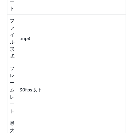
ー
ト
フ
ァ
イ
.mp4
ル
形
式
フ
レ
ー
ム
30fps以下
レ
ー
ト
最
大