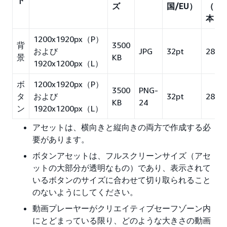
ト
ズ
国/EU）
（日
本）
1200x1920px（P）
背
3500
および
JPG
32pt
28pt
景
KB
1920x1200px（L）
ボ
1200x1920px（P）
3500
PNG-
タ
および
32pt
28pt
KB
24
ン
1920x1200px（L）
アセットは、横向きと縦向きの両方で作成する必
要があります。
ボタンアセットは、フルスクリーンサイズ（アセ
ットの大部分が透明なもの）であり、表示されて
いるボタンのサイズに合わせて切り取られること
のないようにしてください。
動画プレーヤーがクリエイティブセーフゾーン内
にとどまっている限り、どのような大きさの動画