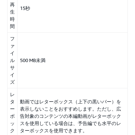
再
15秒
生
時
間
フ
ァ
イ
ル
500 MB未満
サ
イ
ズ
レ
タ
動画ではレターボックス（上下の黒いバー）を
ー
表示しないことをおすすめします。ただし、広
ボ
告対象のコンテンツの本編動画がレターボック
ッ
スを使用している場合は、予告編でも水平のレ
ク
ターボックスを使用できます。