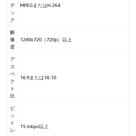
デ
MPEGまたはH.264
ッ
ク
解
像
1280x720（720p）以上
度
ア
ス
ペ
16:9または16:10
ク
ト
比
ビ
ッ
ト
15 mbps以上
レ