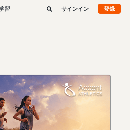
学習
サインイン
登録