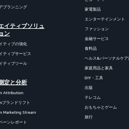
アプランニング
家電製品
エンターテインメント
エイティブソリュ
ファッション
ョン
金融サービス
イティブの強化
食料品
イティブサービス
ヘルス&パーソナルケア
イティブツール
家庭用品と家具
DIY・工具
測定と分析
出版
 Attribution
テレコム
zonブランドリフト
おもちゃとゲーム
 Marketing Stream
旅行
ペーンレポート