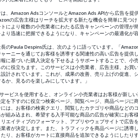
Amazon AdsコンソールとAmazon Ads APIから広告
azonの広告主様はリーチを拡大する新たな機会を簡単に見つ
ートにより複数の小売業者にわたる広告キャンペーンの管理が
をより迅速に把握できるようになり、キャンペーンの最適化が
のPaula Despins氏は、次のように語っています。「Ama
ジャーニーを通じてお客様を誘導する関連性の高い広告を提供
情報に基づいた購入決定を下せるようサポートすることで、小
るのに役立ちます。このサービスは小売業者、広告主様、お買
に設計されています。これが、成果の改善、売り上げの促進、
するか、見るのを楽しみにしています。」
広告サービスを使用すると、オンライン小売業者はお客様が新し
決定を下すのに役立つ検索ページ、閲覧ページ、商品ページに
告には、お客様の検索クエリ、閲覧したカテゴリや商品などの
格が組み込まれ、希望する入手可能な商品の広告が確実にお客
クリエイティブのフォーマット、アプリやウェブサイトで広告
売業者が決定します。また、トラフィックを商品ページに誘導
したり、お客様がカートに直接商品を追加できるようにしたり