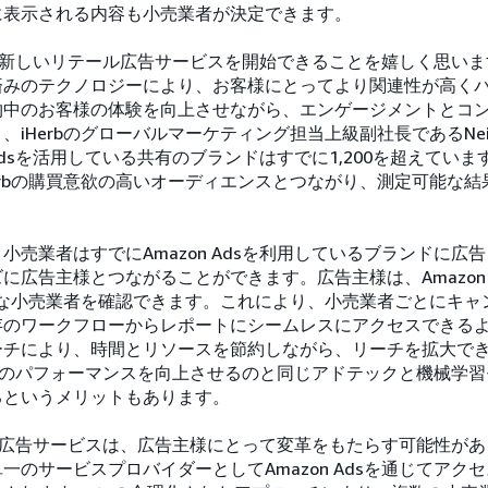
に表示される内容も小売業者が決定できます。
して新しいリテール広告サービスを開始できることを嬉しく思い
済みのテクノロジーにより、お客様にとってより関連性が高く
物中のお客様の体験を向上させながら、エンゲージメントとコ
iHerbのグローバルマーケティング担当上級副社長であるNeil F
 Adsを活用している共有のブランドはすでに1,200を超えてい
erbの購買意欲の高いオーディエンスとつながり、測定可能な
小売業者はすでにAmazon Adsを利用しているブランドに広
に広告主様とつながることができます。広告主様は、Amazon 
能な小売業者を確認できます。これにより、小売業者ごとにキャ
存のワークフローからレポートにシームレスにアクセスできる
ーチにより、時間とリソースを節約しながら、リーチを拡大で
アでのパフォーマンスを向上させるのと同じアドテックと機械学
るというメリットもあります。
ール広告サービスは、広告主様にとって変革をもたらす可能性が
一のサービスプロバイダーとしてAmazon Adsを通じてアク