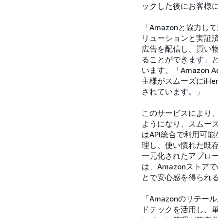
ックした後にお客様
「Amazonと協力
リューションと実証
広告を配信し、買い
ることができます」と、
います。「Amazon
主様がスムーズにiH
されています。」
このサービスにより、
ようになり、スムーズ
はAPI統合で利用可
理し、使い慣れた既
一元化されたアプロ
は、Amazonスト
とで安心感を得られ
「Amazonのリテ
ドテックを活用し、単