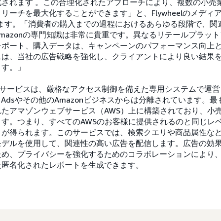
化されます 。この合理化されたアプローチにより、複数の小売
ーチを最大化することができます」と、Flywheelのメディア担
ています。「消費者の購入までの過程におけるあらゆる段階で、
mazonの専門知識は非常に貴重です。異なるリテールプラッ
レポート、購入データは、キャンペーンのパフォーマンス向上
スは、当社の広告戦略を強化し、クライアントにより良い結果
ます。」
広告サービスは、厳格なアクセス制御を備えた専用システムで運
n Adsやその他のAmazonビジネスからは分離されています。
たアマゾンウェブサービス（AWS）上に構築されており、小売
す。つまり、すべてのAWSのお客様に提供されるのと同じレ
トが得られます。このサービスでは、検索クエリや商品属性な
デルを使用して、関連性の高い広告を配信します。広告の効果
ため、プライバシーを強化するためのコラボレーションにより
た匿名化されたレポートを生成できます。