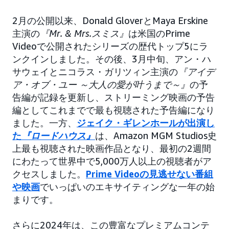
2月の公開以来、Donald GloverとMaya Erskine
主演の
『Mr. & Mrs.スミス』
は米国のPrime
Videoで公開されたシリーズの歴代トップ5にラ
ンクインしました。その後、3月中旬、アン・ハ
サウェイとニコラス・ガリツィン主演の
『アイデ
ア・オブ・ユー ～大人の愛が叶うまで～』
の予
告編が記録を更新し、ストリーミング映画の予告
編としてこれまでで最も視聴された予告編になり
ました。一方、
ジェイク・ギレンホールが出演し
た
『ロードハウス』
は、Amazon MGM Studios史
上最も視聴された映画作品となり、最初の2週間
にわたって世界中で5,000万人以上の視聴者がア
クセスしました。
Prime Videoの見逃せない番組
や映画
でいっぱいのエキサイティングな一年の始
まりです。
さらに2024年は、この豊富なプレミアムコンテ