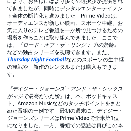
により、お客様にはより多くの選択肢が提供され
てきましたが、同時にデジタルエンターテイメン
ト全体の断片化も進みました。Prime Videoは、
オーディエンスが新しい映画、スポーツ中継、お
気に入りのテレビ番組を一か所で見つけるための
場所を作ることに取り組んできました。ここで
は、
『ロード・オブ・ザ・リング： 力の指輪』
などの独占シリーズを視聴できます。また、
Thursday Night Football
などのスポーツの生中継
の観戦や、新作のレンタルまたは購入もできま
す。
『デイジー・ジョーンズ・アンド・ザ・シックス
がマジで最高だった頃』
は、本、ポッドキャス
ト、Amazon Musicなどのタッチポイントをまと
めた番組の一例です。最初の週末に、
デイジー・
ジョーンズ
シリーズはPrime Videoで全米第1位
になりました。一方、番組での話題は再びこの本