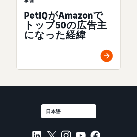
事例
PetIQがAmazonで
トップ50の広告主
になった経緯