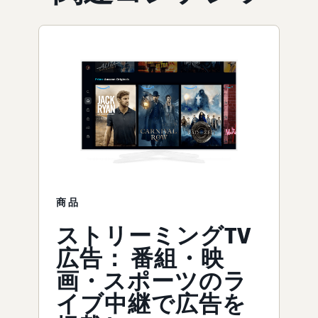
商品
ストリーミングTV
広告： 番組・映
画・スポーツのラ
イブ中継で広告を