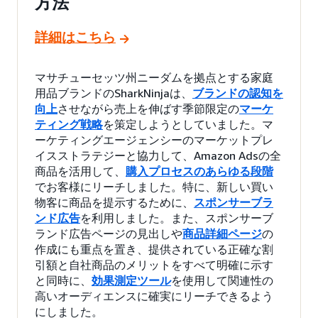
方法
詳細はこちら
マサチューセッツ州ニーダムを拠点とする家庭
用品ブランドのSharkNinjaは、
ブランドの認知を
向上
させながら売上を伸ばす季節限定の
マーケ
ティング戦略
を策定しようとしていました。マ
ーケティングエージェンシーのマーケットプレ
イスストラテジーと協力して、Amazon Adsの全
商品を活用して、
購入プロセスのあらゆる段階
でお客様にリーチしました。特に、新しい買い
物客に商品を提示するために、
スポンサーブラ
ンド広告
を利用しました。また、スポンサーブ
ランド広告ページの見出しや
商品詳細ページ
の
作成にも重点を置き、提供されている正確な割
引額と自社商品のメリットをすべて明確に示す
と同時に、
効果測定ツール
を使用して関連性の
高いオーディエンスに確実にリーチできるよう
にしました。