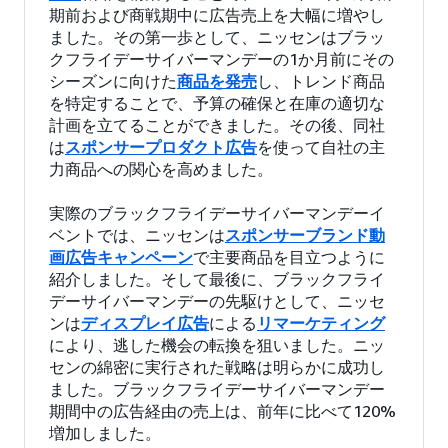
期前および商戦期中に広告売上を大幅に増やし
ました。その第一歩として、ニッセンはブラッ
クフライデーサイバーマンデーの1か月前にその
シーズンに向けた
商品を発売
し、トレンド商品
を特定することで、予算の確保と在庫の適切な
計画を立てることができました。その後、同社
は
スポンサープロダクト広告
を使って自社の主
力商品への関心を高めました。
実際のブラックフライデーサイバーマンデーイ
ベントでは、ニッセンは
スポンサーブランド動
画広告キャンペーン
で主要商品を目立つように
紹介しました。そして最後に、ブラックフライ
デーサイバーマンデーの先駆けとして、ニッセ
ンは
ディスプレイ広告
による
リマーケティング
により、逃した機会の転換を狙いました。ニッ
センの綿密に実行された戦略は明らかに成功し
ました。ブラックフライデーサイバーマンデー
期間中の広告経由の売上は、前年に比べて120%
増加しました。