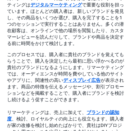
ティングは
デジタルマーケティング
で重要な役割を担っ
ています。ほとんどの購入者は、新しいブランドを発見
し、その商品をいくつか選び、購入を完了することを1
つのセッションで実行することはありません。多くの潜
在顧客は、オンラインで他の場所を閲覧したり、カスタ
マーレビューを読んだりして、ブランドや商品を決定す
る前に時間をかけて検討します。
このプロセスでは、購入者に貴社のブランドを覚えても
らうことで、購入を決定したら最初に思い浮かべるのが
貴社のブランドになるようにします。リマーケティング
では、オーディエンスが時間を費やしている他のサイト
やアプリに、関連性の高い
ディスプレイ広告
が表示され
ます。商品の特徴を伝えるメッセージや、割引プロモー
ションなどを掲載することで、購入者にブランドを検討
し続けるよう促すことができます。
リマーケティングは、売上に加えて、
ブランドの認知
度
、検討、ロイヤルティの向上にも役立ちます。購入者
が家の改修を検討し始めたばかりで、貴社はDIYプロジ