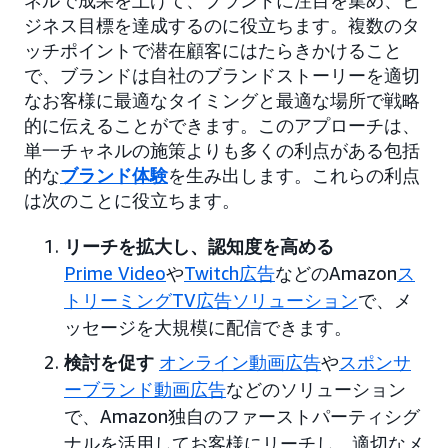
ジネス目標を達成するのに役立ちます。複数のタ
ッチポイントで潜在顧客にはたらきかけること
で、ブランドは自社のブランドストーリーを適切
なお客様に最適なタイミングと最適な場所で戦略
的に伝えることができます。このアプローチは、
単一チャネルの施策よりも多くの利点がある包括
的な
ブランド体験
を生み出します。これらの利点
は次のことに役立ちます。
リーチを拡大し、認知度を高める
Prime Video
や
Twitch広告
などのAmazon
ス
トリーミングTV広告ソリューション
で、メ
ッセージを大規模に配信できます。
検討を促す
オンライン動画広告
や
スポンサ
ーブランド動画広告
などのソリューション
で、Amazon独自のファーストパーティシグ
ナルを活用してお客様にリーチし、適切なメ