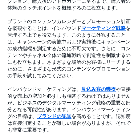
クション、購入後のアドボカシーに至るまで、購入者の
体験のタッチポイントを概観するのに役立ちます。
ブランドのコンテンツカレンダーとプロモーション計画
を概観することは、インバウンド
マーケティング戦略
を
管理する上でも役立ちます。このように外観すること
は、キャンペーンの実施中および実施後にキャンペーン
の成功指標を測定するために不可欠です。さらに、コン
テンツやチャネル全体の流通戦略で創造性を刺激するの
にも役立ちます。さまざまな場所のお客様にリーチする
ために、さまざまな形式のコンテンツやプロモーション
の手段を試してみてください。
インバウンドマーケティングは、
見込み客の獲得
や直接
的な売上の増加と必ずしも相関するわけではありません
が、ビジネスのデジタルマーケティング戦略の重要な部
分となる可能性があります。インバウンドマーケティン
グの目標は、
ブランドの認知
を高めることです。認知度
は直接測定することが難しい場合がありますが、それで
も非常に重要です。