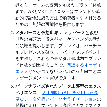
界から、ゲームの要素を加えたブランド体験
まで、ARとVRテクノロジーはブランドが革
新的で記憶に残る方法で消費者を引き付ける
ための、無限の可能性を提供します。
メタバースと仮想世界：
メタバースと仮想
世界の台頭は、没入型マーケティングの新た
な領域を提示します。ブランドは、バーチャ
ルプレゼンスを確立し、バーチャルイベント
を主催し、これらのデジタル領域内でブラン
ド体験を創出することで、
関連するオーディ
エンス
とのかつてないレベルの双方向性とエ
ンゲージメントを実現できます。
パーソナライズされたデータ主導型のエクス
ペリエンス：
人工知能（AI）を活用した高
度なデータ分析とパーソナライゼーション
の
登場により、ブランドは高度にカスタマイズ