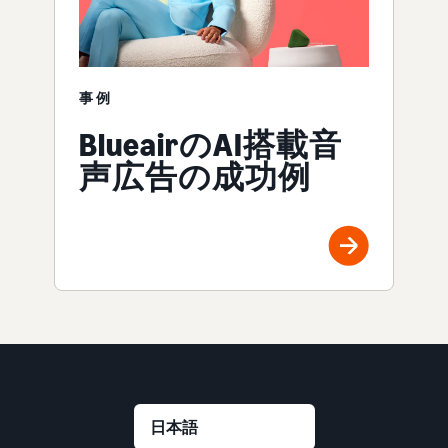
事例
BlueairのAI搭載音
声広告の成功例