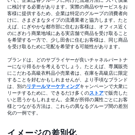
に検討する必要があります。実際の商品やサービスをお
客様に提供するため、企業は特定のグループの消費者向
けに、さまざまなタイプの流通業者と協力します。たと
えば、にぎやかな都市部に住むお客様は、オフィス近く
のにぎわう商業地域にある実店舗で商品を受け取ること
を希望する一方で、少し田舎に住むお客様は、同じ商品
を受け取るために宅配を希望する可能性があります。
ブランドは、どのサプライヤーが良いチャネルパートナ
ーになり得るかを考えるでしょう。たとえば、専属販売
にこだわる高級衣料品小売業者は、在庫を高級店に限定
することを好むかもしれませんが、より手頃なブランド
は、別の
リテールマーケティング
キャンペーンで大衆に
リーチするために、できるだけ多くの
ストア
で販売した
いと思うかもしれません。企業が所得の属性ごとにお客
様とつながる方法は、これらの異なるグループ間の差別
化の一例です。
イメージの差別化