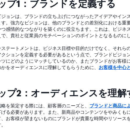
ップ1：ブランドを定義する
ビジョンは、ブランドの立ち上げにつながったアイデアやイン
ます。強力なビジョンは、他のブランドとの差別化における重
かつ感情的なつながりを築くのに役立ちます。これは、ビジネ
えで、貴社と従業員のモチベーションのポイントとなるものに
ンステートメントは、ビジネス目標や目的だけでなく、それら
アクションを定義する必要があるという点で、ブランドビジョ
ンツにどのようにマッチしているのか、またブランドがお客様
のかをオーディエンスに理解してもらうために、
お客様を中心
。
ップ2：オーディエンスを理解
戦略を策定する際には、顧客層のニーズと、
ブランドと商品に
下げる必要があります。また、新商品やコンテンツをやみくも
て、お客様が望まないものにブランドが貴重な時間やリソース
す。