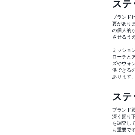
ステ
ブランド
要があり
の個人的
させるう
ミッショ
ローチと
ズやウォ
供できる
あります
ステ
ブランド
深く掘り
を調査し
も重要で