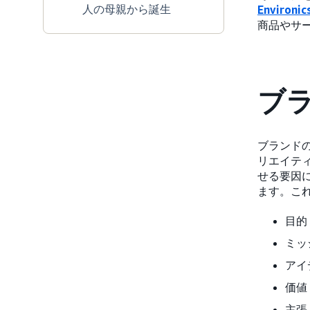
人の母親から誕生
Environic
商品やサ
ブ
ブランド
リエイテ
せる要因
ます。こ
目的
ミッ
アイ
価値
主張