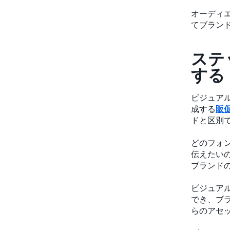
オーディ
てブラン
ステ
する
ビジュア
成する
販
ドと区別
どのフォ
伝えたい
ブランド
ビジュア
でき、ブ
らのアセ