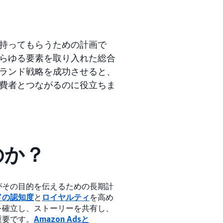
持ってもらうための計画で
らゆる要素を取り入れた総合
ランド戦略を成功させると、
費者とつながるのに役立ちま
のか？
がその目的を伝えるための長期計
ドの認知度
と
ロイヤルティ
を高め
を確立し、ストーリーを共有し、
重要です。
Amazon Adsと