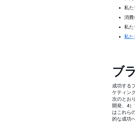
私た
消費
私た
私た
ブ
成功する
ケティン
次のとお
開発、4
はこれら
的な成功