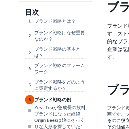
ブ
目次
ブランド戦略とは？
1
ブランド
ブランド戦略はなぜ重要
す。スト
2
なのか？
的なブラ
企業は記
ブランド戦略の基本と
3
は？
す。
ブランド戦略のフレーム
4
ワーク
ブランド戦略をどのよう
5
ブ
に策定するか？
ブランド戦略の例
6
Zest Teaが急成長の飲料
ブランド
ブランドになった経緯
画です。
Orijin Beesは娘にそっく
るのに役
りな人形を探していた1
その価値