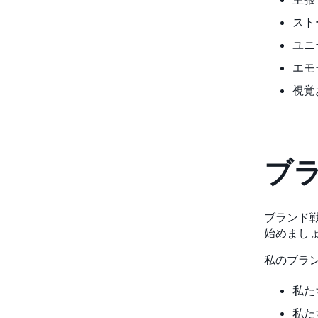
スト
ユニ
エモ
視覚
ブ
ブランド
始めまし
私のブラ
私た
私た