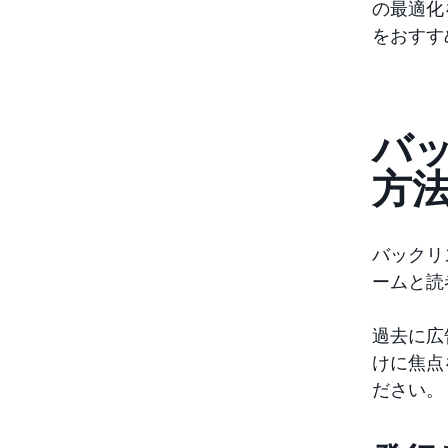
の最適化
をおすす
バ
方
バックリ
ームと読
過去に広
けに焦点
ださい。