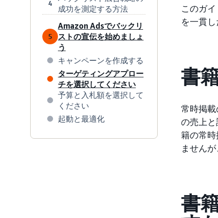
4
このガイ
成功を測定する方法
を一貫し
Amazon Adsでバックリ
ストの宣伝を始めましょ
5
う
キャンペーンを作成する
書
ターゲティングアプロー
チを選択してください
予算と入札額を選択して
ください
常時掲載
起動と最適化
の売上と
籍の常時
ませんが
書