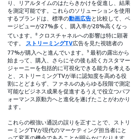
り、リアルタイムのはたらきかけを促進し、結果
を測定可能です。これらのソリューションを使用
するブランドは、標準の
動画広告
と比較して、ペ
ージビューが27%多く、購入率が28%高くなっ
ています。
8
クロスチャネルへの影響は特に顕著
です。
ストリーミングTV
広告を見た視聴者の
77%が購入へと進んでいます。
9
最初の露出から
始まって、購入、さらにその後も続くカスタマー
ジャーニーを包括的に可視化できる能力を考える
と、ストリーミングTVが単に認知度を高める役
割にとどまらず、ファネルのあらゆる段階で測定
可能なビジネス成果を促進するうえで役立つパフ
ォーマンス原動力へと進化を遂げたことがわかり
ます。
これらの根強い通説の誤りを正すことで、ストリ
ーミングTVが現代のマーケティング担当者にと
って変革の機会であることが明らかになります。