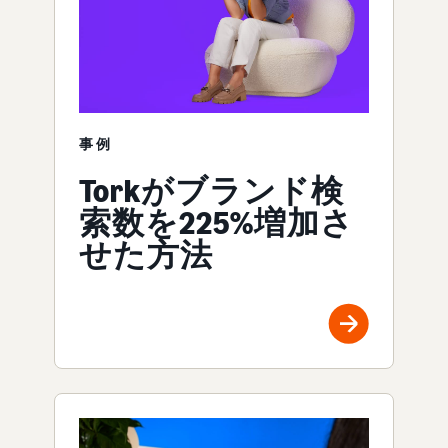
事例
Torkがブランド検
索数を225%増加さ
せた方法