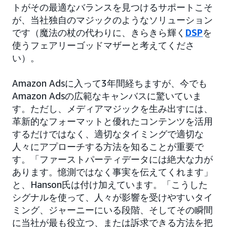
トがその最適なバランスを見つけるサポートこそ
が、当社独自のマジックのようなソリューション
です（魔法の杖の代わりに、きらきら輝く
DSP
を
使うフェアリーゴッドマザーと考えてくださ
い）。
Amazon Adsに入って3年間経ちますが、今でも
Amazon Adsの広範なキャンバスに驚いていま
す。ただし、メディアマジックを生み出すには、
革新的なフォーマットと優れたコンテンツを活用
するだけではなく、適切なタイミングで適切な
人々にアプローチする方法を知ることが重要で
す。「ファーストパーティデータには絶大な力が
あります。憶測ではなく事実を伝えてくれます」
と、Hanson氏は付け加えています。「こうした
シグナルを使って、人々が影響を受けやすいタイ
ミング、ジャーニーにいる段階、そしてその瞬間
に当社が最も役立つ、または訴求できる方法を把