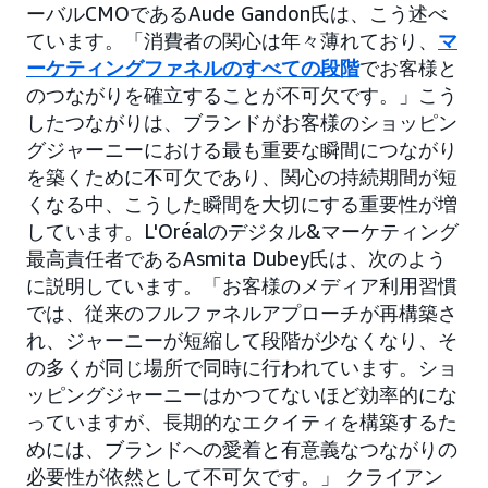
ーバルCMOであるAude Gandon氏は、こう述べ
ています。「消費者の関心は年々薄れており、
マ
ーケティングファネルのすべての段階
でお客様と
のつながりを確立することが不可欠です。」こう
したつながりは、ブランドがお客様のショッピン
グジャーニーにおける最も重要な瞬間につながり
を築くために不可欠であり、関心の持続期間が短
くなる中、こうした瞬間を大切にする重要性が増
しています。L'Oréalのデジタル&マーケティング
最高責任者であるAsmita Dubey氏は、次のよう
に説明しています。「お客様のメディア利用習慣
では、従来のフルファネルアプローチが再構築さ
れ、ジャーニーが短縮して段階が少なくなり、そ
の多くが同じ場所で同時に行われています。ショ
ッピングジャーニーはかつてないほど効率的にな
っていますが、長期的なエクイティを構築するた
めには、ブランドへの愛着と有意義なつながりの
必要性が依然として不可欠です。」 クライアン