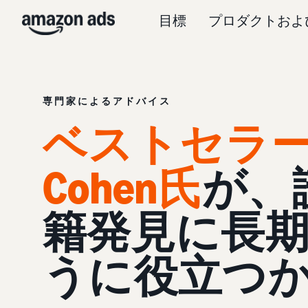
目標
プロダクトおよ
専門家によるアドバイス
ベストセラー作
Cohen氏
が、
籍発見に長
うに役立つ