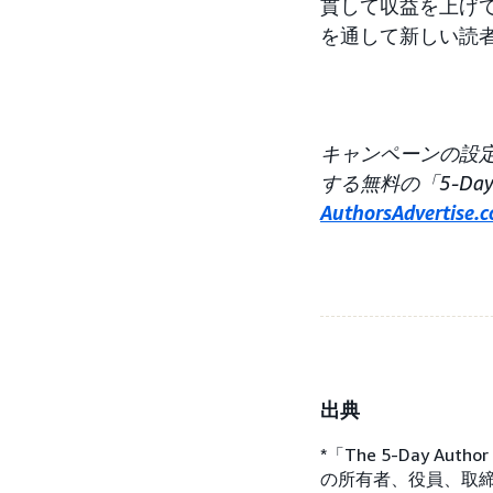
貫して収益を上げ
を通して新しい読
キャンペーンの設定
する無料の「5-Day A
AuthorsAdvertise.
出典
*「The 5-Day Autho
の所有者、役員、取