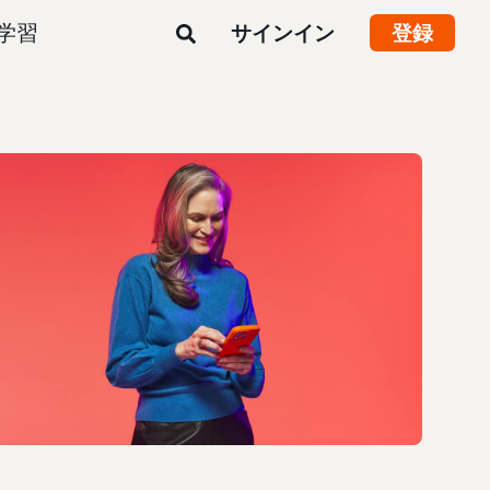
学習
サインイン
登録