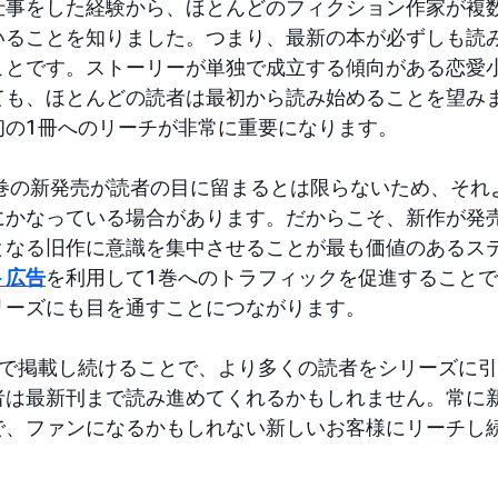
仕事をした経験から、ほとんどのフィクション作家が複
いることを知りました。つまり、最新の本が必ずしも読
ことです。ストーリーが単独で成立する傾向がある恋愛
ても、ほとんどの読者は最初から読み始めることを望み
初の1冊へのリーチが非常に重要になります。
4巻の新発売が読者の目に留まるとは限らないため、それ
にかなっている場合があります。だからこそ、新作が発
となる旧作に意識を集中させることが最も価値のあるス
ト広告
を利用して1巻へのトラフィックを促進すること
リーズにも目を通すことにつながります。
年で掲載し続けることで、より多くの読者をシリーズに
者は最新刊まで読み進めてくれるかもしれません。常に
で、ファンになるかもしれない新しいお客様にリーチし