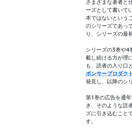
さまざまな著者と
ーズとして書いて
本ではないという
のシリーズであっ
り、シリーズの最
シリーズの3巻や
載し続ける方が理
も、読者の入り口
ポンサープロダク
発見し、以降のシ
第1巻の広告を通
き、そのような読
ズに引き込むこと
す。