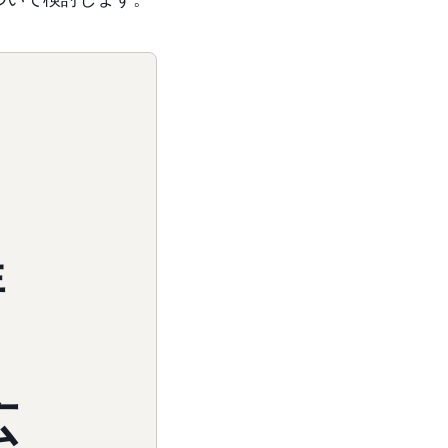
ス
非
す
広