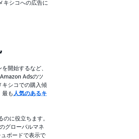
％はメキシコへの広告に
見
ンを開始するなど、
azon Adsのツ
メキシコでの購入傾
、最も
人気のあるキ
するのに役立ちます。
のグローバルマネ
シュボードで表示で