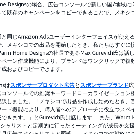
ome Designsの場合、広告コンソールで新しい国/地
して既存のキャンペーンをコピーできることで、メキシ
と同じAmazon Adsユーザーインターフェイスが使え
で、メキシコでの出品を開始したとき、私たちはすぐに
m Home Designsの社長であるMax Gurevich氏
ンペーン作成機能により、ブランドはワンクリックで複数
作成およびコピーできます。
gnsは
スポンサープロダクト広告
と
スポンサーブランド
広
告コンソールでの推奨キーワードローカライゼーション
翻訳しました。「メキシコで出品を作成し始めたとき、
ワード機能により、購入者へのアプローチに役立つスペ
ます。」とGurevich氏は話します。 また、Warm Hom
sのスペシャリストと定期的に行ったミーティングが成長を支
毎月広告スペシャリストと面談し、メキシコでの戦略に