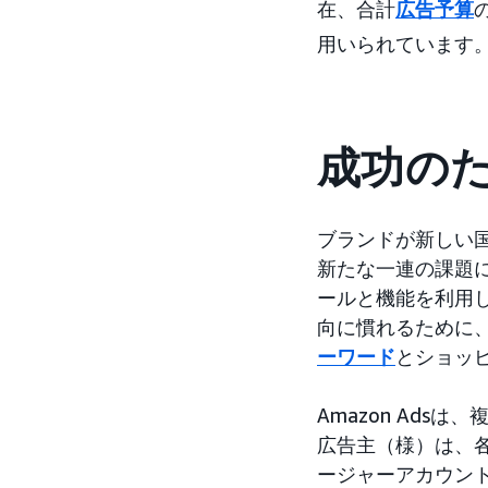
在、合計
広告予算
用いられています
成功の
ブランドが新しい
新たな一連の課題に直面
ールと機能を利用
向に慣れるために
ーワード
とショッ
Amazon Ad
広告主（様）は、
ージャーアカウント