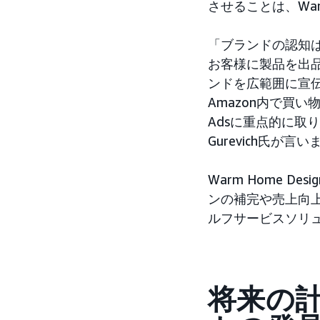
させることは、War
「ブランドの認知
お客様に製品を出品
ンドを広範囲に宣
Amazon内で買
Adsに重点的に
Gurevich氏が言い
Warm Home 
ンの補完や売上向
ルフサービスソリ
将来の