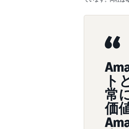
Am
ト
常
価
Am