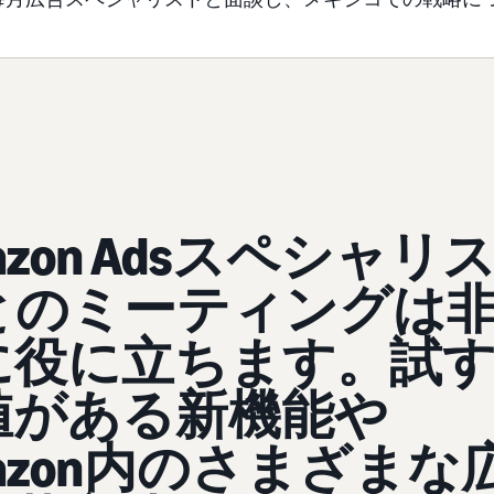
azon Adsスペシャリ
とのミーティングは
に役に立ちます。試
値がある新機能や
azon内のさまざまな