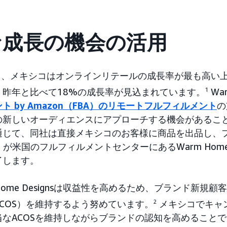
な成長の機会の活用
によると、メキシコはオンラインリテールの成長率が最も高い
、昨年と比べて18%の成長率が見込まれています。
1
War
ト by Amazon（FBA）のリモートフルフィルメント
の
の新しいオーディエンスにアプローチする機会があるこ
通じて、同社は直接メキシコのお客様に商品を出品し、
BA）が米国のフルフィルメントセンターにあるWarm Home 
了します。
Home Designsは収益性を高めるため、ブランド新規顧
COS）を維持するよう努めています。
2
メキシコでキャ
なACOSを維持しながらブランドの認知を高めること