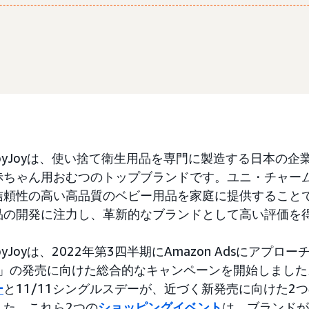
byJoyは、使い捨て衛生用品を専門に製造する日本の企
ちゃん用おむつのトップブランドです。ユニ・チャームBa
信頼性の高い高品質のベビー用品を家庭に提供すること
品の開発に注力し、革新的なブランドとして高い評価を
yJoyは、2022年第3四半期にAmazon Adsにアプロ
Olive」の発売に向けた総合的なキャンペーンを開始しま
ー
と11/11シングルスデーが、近づく新発売に向けた2
した。これら2つの
ショッピングイベント
は、ブランドが