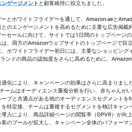
エンゲージメント
と顧客維持に役立ちました。
デーとホワイトフライデーを通して、Amazon.aeとAmaz
者とのエンゲージメントを高めるために主要な広告掲載
スデーセールに向けて、サイトでは1日間のトップページ
は、両方のAmazonウェブサイトのトップページで目
に、ホワイトフライデー初日には、主要なショッピング
ブランドの商品の認知度をさらに高めるために、Amazon
最適化により、キャンペーンの効果はさらに高まりまし
、チームはオーディエンス重複分析を行い、赤ちゃんが
ループと共通点がある他のオーディエンスセグメントを
トを特定後、チームは重複するセグメントを検討キャン
な導入により、商品詳細ページの閲覧率（DPVR）が向
み客のプールが拡大し、キャンペーン全体のパフォーマ