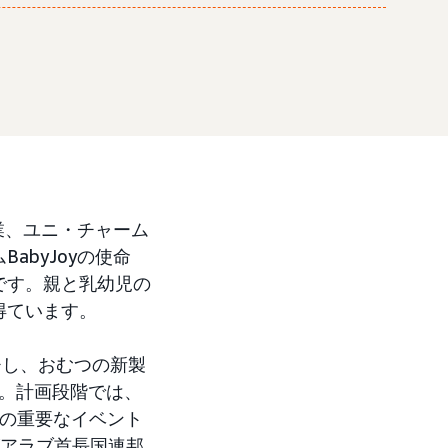
業、ユニ・チャーム
byJoyの使命
です。親と乳幼児の
得ています。
ーチし、おむつの新製
した。計画段階では、
つの重要なイベント
アラブ首長国連邦