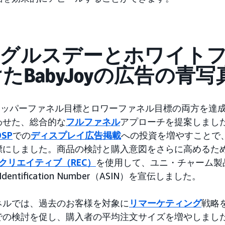
1シングルスデーとホワイト
たBabyJoyの広告の青写
sは、アッパーファネル目標とロワーファネル目標の両方を達
わせた、総合的な
フルファネル
アプローチを提案しまし
DSP
での
ディスプレイ広告掲載
への投資を増やすことで
標にしました。商品の検討と購入意図をさらに高めるた
クリエイティブ（REC）
を使用して、ユニ・チャーム製
d Identification Number（ASIN）を宣伝しました。
ネルでは、過去のお客様を対象に
リマーケティング
戦略
での検討を促し、購入者の平均注文サイズを増やしまし