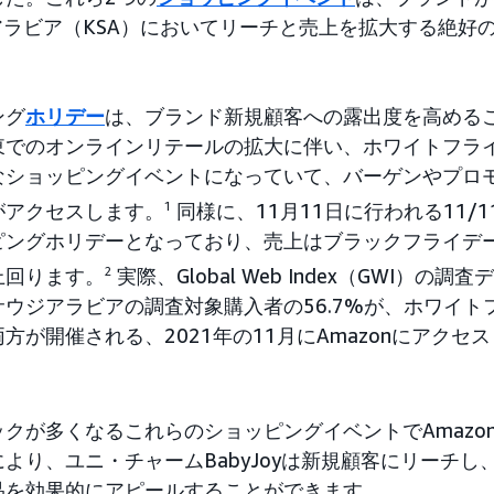
アラビア（KSA）においてリーチと売上を拡大する絶好
ング
ホリデー
は、ブランド新規顧客への露出度を高める
東でのオンラインリテールの拡大に伴い、ホワイトフラ
なショッピングイベントになっていて、バーゲンやプロ
がアクセスします。
1
同様に、11月11日に行われる11/
ピングホリデーとなっており、売上はブラックフライデ
上回ります。
2
実際、Global Web Index（GWI）の
ウジアラビアの調査対象購入者の56.7%が、ホワイトフ
方が開催される、2021年の11月にAmazonにアクセ
クが多くなるこれらのショッピングイベントでAmazon 
より、ユニ・チャームBabyJoyは新規顧客にリーチし
品を効果的にアピールすることができます。