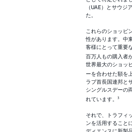
（UAE）とサウジ
た。
これらのショッピ
性があります。中
客様にとって重要
百万人もの購入者
世界最大のショッ
ーを合わせた額を
ラブ首長国連邦とサ
シングルスデーの両
れています。
3
それで、トラフィッ
ンを活用することに
ディエンスに新製