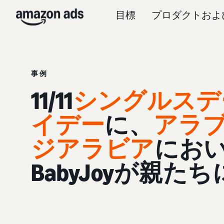
目標
プロダクトおよ
事例
11/11
シングルスデ
イデー
に、
アラ
ジアラビア
にお
BabyJoyが親