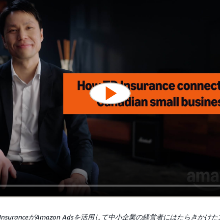
 InsuranceがAmazon Adsを活用して中小企業の経営者にはたらきかけ