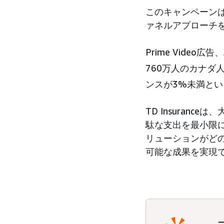
このキャンペーン
ァネルアプローチ
Prime Video広
760万人のカナダ
ンスが3%未満と
TD Insura
駄な支出を最小限に
リューションがど
可能な成果を実現