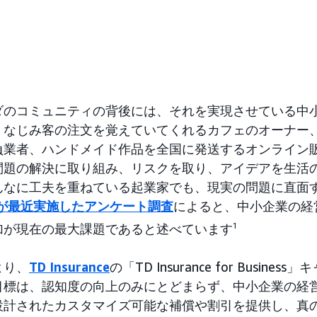
ダのコミュニティの背後には、それを実現させている中
。なじみ客の注文を覚えていてくれるカフェのオーナー
負業者、ハンドメイド作品を全国に発送するオンライン
問題の解決に取り組み、リスクを取り、アイデアを生活
んなに工夫を重ねている起業家でも、現実の問題に直面
anceが最近実施したアンケート調査
によると、中小企業の経
加が現在の最大課題であると述べています
1
より、
TD Insurance
の「TD Insurance for Busin
目標は、認知度の向上のみにとどまらず、中小企業の経
設計されたカスタマイズ可能な補償や割引を提供し、真