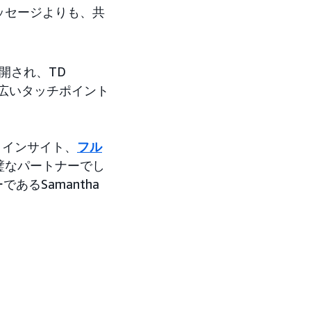
ッセージよりも、共
開され、TD
幅広いタッチポイント
ィインサイト、
フル
璧なパートナーでし
あるSamantha