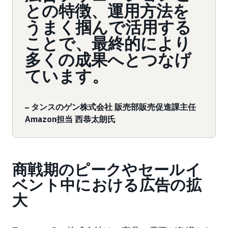
との特徴、運用方法を
うまく掴んで活用する
ことで、最終的により
多くの成果へとつなげ
ています。
– タンスのゲン株式会社 販売部販売促進課主任
Amazon担当 西恭太朗氏
商戦期のピークやセールイ
ベント中における広告の拡
大