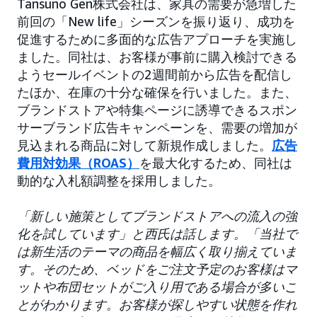
Tansuno Gen株式会社は、家具の需要が急増した
前回の「New life」シーズンを振り返り、成功を
促進するために多面的な広告アプローチを実施し
ました。同社は、お客様が事前に購入検討できる
ようセールイベントの2週間前から広告を配信し
たほか、在庫の十分な確保を行いました。また、
ブランドストアや特集ページに誘導できるスポン
サーブランド広告キャンペーンを、需要の増加が
見込まれる商品に対して新規作成しました。
広告
費用対効果（ROAS）
を最大化するため、同社は
動的な入札額調整を採用しました。
「新しい施策としてブランドストアへの流入の強
化を試しています」と西氏は話します。「当社で
は新生活のテーマの商品を幅広く取り揃えていま
す。そのため、ベッドをご注文予定のお客様はマ
ットや布団セットがご入り用である場合が多いこ
とがわかります。お客様が探しやすい状態を作れ