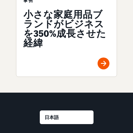
事例
小さな家庭用品ブ
ランドがビジネス
を350%成長させた
経緯