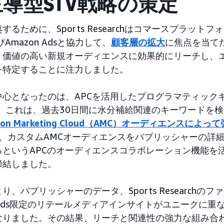
導型STV戦略の策定
るために、Sports Researchはコマースプラット
びAmazon Adsと協力して、
顧客層の拡大
に焦点を当て
、価値の高い新規オーディエンスに効果的にリーチし、
を特定することに注力しました。
中心となったのは、APCを活用したプログラマティック
。これは、過去30日間に水分補給関連のキーワードを
n Marketing Cloud（AMC）オーディエンスによっ
earchは、カスタムAMCオーディエンスをパブリッシャーの
というAPCのオーディエンスコラボレーション機能を活
締結しました。
、パブリッシャーのデータ、Sports Researchの
n Ads限定のリテールメディアインサイトがユニークに重
なりました。その結果、リーチと関連性の強力な組み合