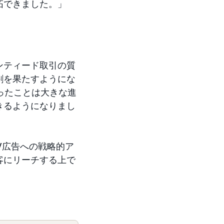
拓できました。」
ンティード取引の質
割を果たすようにな
ったことは大きな進
きるようになりまし
V広告への戦略的ア
客にリーチする上で