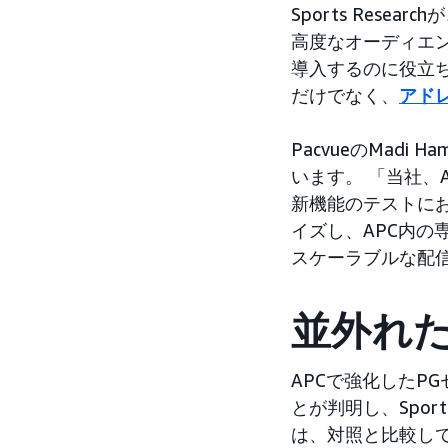
Sports Res
高度なオーディエ
導入するのに役立
だけでなく、
アド
PacvueのMad
います。 「当社、A
新機能のテストに
イズし、APC内
スケーラブルな配
並外れ
APCで強化したP
とが判明し、Spor
は、対照と比較して