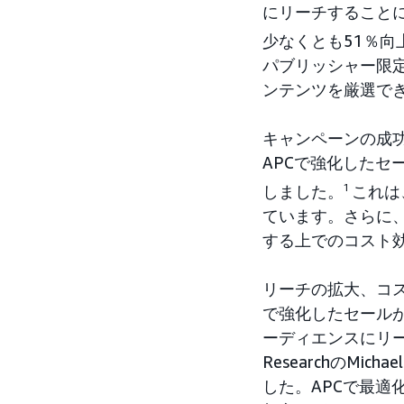
にリーチすること
少なくとも51％向
パブリッシャー限
ンテンツを厳選で
キャンペーンの成
APCで強化したセ
しました。
1
これは
ています。さらに
する上でのコスト
リーチの拡大、コ
で強化したセールがフ
ーディエンスにリ
ResearchのMi
した。APCで最