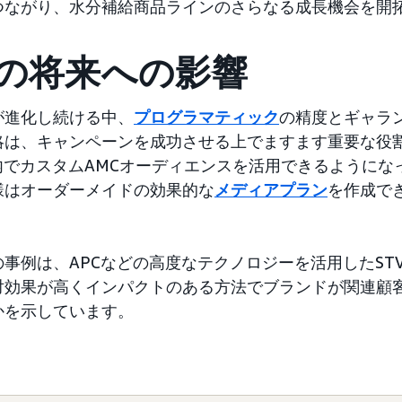
つながり、水分補給商品ラインのさらなる成長機会を開
告の将来への影響
が進化し続ける中、
プログラマティック
の精度とギャラ
略は、キャンペーンを成功させる上でますます重要な役
内でカスタムAMCオーディエンスを活用できるようにな
様はオーダーメイドの効果的な
メディアプラン
を作成で
事例は、APCなどの高度なテクノロジーを活用したST
対効果が高くインパクトのある方法でブランドが関連顧
かを示しています。