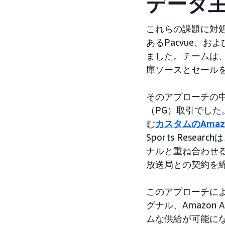
データ主
これらの課題に対処す
あるPacvue、およ
ました。チームは
庫ソースとセール
そのアプローチの
（PG）取引でした
む
カスタムのAmazo
Sports Res
ナルと重ね合わせる
放送局との契約を
このアプローチにより
グナル、Amazo
ムな供給が可能に