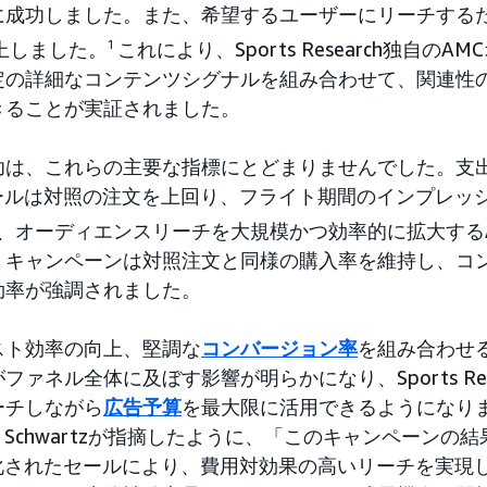
に成功しました。また、希望するユーザーにリーチする
上しました。
1
これにより、Sports Research独自の
定の詳細なコンテンツシグナルを組み合わせて、関連性
きることが実証されました。
功は、これらの主要な指標にとどまりませんでした。支
ールは対照の注文を上回り、フライト期間のインプレッシ
、オーディエンスリーチを大規模かつ効率的に拡大する
、キャンペーンは対照注文と同様の購入率を維持し、コ
効率が強調されました。
スト効率の向上、堅調な
コンバージョン率
を組み合わせる
ァネル全体に及ぼす影響が明らかになり、Sports Res
ーチしながら
広告予算
を最大限に活用できるようになりまし
chael Schwartzが指摘したように、「このキャンペー
適化されたセールにより、費用対効果の高いリーチを実現