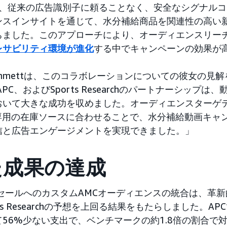
earchが、従来の広告識別子に頼ることなく、安全なシグナ
ンスインサイトを通じて、水分補給商品を関連性の高い
ちました。このアプローチにより、オーディエンスリー
レサビリティ環境が進化
する中でキャンペーンの効果が
i Hammettは、このコラボレーションについての彼女の
PC、およびSports Researchのパートナーシップは
おいて大きな成功を収めました。オーディエンスターゲ
の専用の在庫ソースに合わせることで、水分補給動画キャ
信と広告エンゲージメントを実現できました。」
た成果の達成
GセールへのカスタムAMCオーディエンスの統合は、革
ts Researchの予想を上回る結果をもたらしました。A
56%少ない支出で、ベンチマークの約1.8倍の割合で