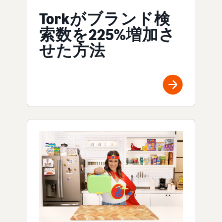
Torkがブランド検
索数を225%増加さ
せた方法