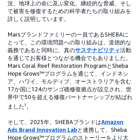
況、地球上の命に及ぶ変化、継続的な脅威、そし
て被害を修復するための科学者たちの取り組みを
詳しく説明しています。
Marsブランドファミリーの一員であるSHEBAに
とって、この環境問題への取り組みは、道徳的な
義務であると同時に、真の
サステナビリティ
活動
を通じてお客様とつながる機会でもありました。
Mars Coral Reef Restoration ProgramとSheba
Hope Grows™プログラムを通じて、インドネシ
ア、ハワイ、モルディブ、オーストラリアを含む
17か国に124のサンゴ礁修復拠点が設立され、世
界中で50を超える修復パートナーシップが結ばれ
ました
3
。
そして、2025年、SHEBAブランドは
Amazon
Ads Brand Innovation Lab
と連携して、Sheba
Hope Grows™プログラムのストーリーをより大