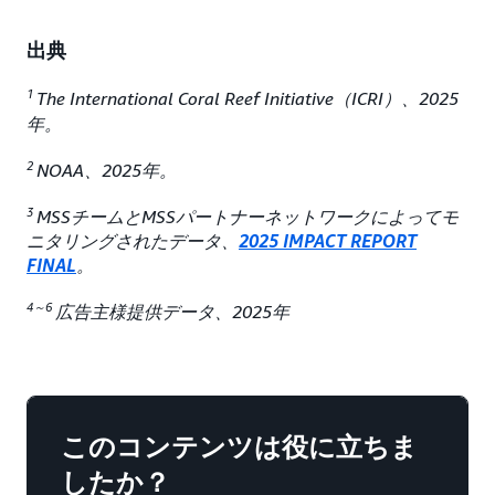
出典
1
The International Coral Reef Initiative（ICRI）、2025
年。
2
NOAA、2025年。
3
MSSチームとMSSパートナーネットワークによってモ
ニタリングされたデータ、
2025 IMPACT REPORT
FINAL
。
4～6
広告主様提供データ、2025年
このコンテンツは役に立ちま
したか？