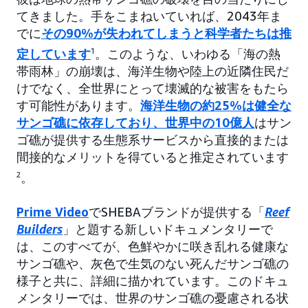
てきました。手をこまねいていれば、2043年ま
でに
その90%が失われてしまうと科学者たちは推
定しています
1
。このような、いわゆる「海の熱
帯雨林」の崩壊は、海洋生物や陸上の近隣住民だ
けでなく、全世界にとって壊滅的な被害をもたら
す可能性があります。
海洋生物の約25%は健全な
サンゴ礁に依存しており、世界中の10億人
はサン
ゴ礁が提供する生態系サービスから直接的または
間接的なメリットを得ていると推定されています
2
。
Prime Video
でSHEBAブランドが提供する「
Reef
Builders
」と題する新しいドキュメンタリーで
は、このすべてが、色鮮やかに咲き乱れる健康な
サンゴ礁や、灰色で生気のない死んだサンゴ礁の
様子と共に、詳細に描かれています。このドキュ
メンタリーでは、世界のサンゴ礁の憂慮される状