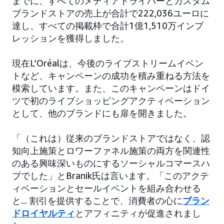
までに、すべてのメディアドライバーとカスタム
ブランドストアの売上が合計で222,036ユーロに
達し、すべての掲載枠で合計1億1,510万インプ
レッションを獲得しました。
現在L’Oréalは、今後のライブストリームイベン
トなど、キャンペーンの成功を積み重ねる方法を
模索しています。また、このキャンペーンはドイ
ツで初のライブショッピングアクティベーション
として、他のブランドにも扉を開きました。
「（これは）従来のブランドストアではなく、認
知向上施策とロワーファネル施策の両方を関連性
のある興味深いものにするソーシャルコマースハ
ブでした」とBranik氏は言います。「このアクテ
ィベーションとセールイベントを組み合わせる
と... 割引を提供することで、消費者の心に
ブラン
ドロイヤルティ
とアフィニティが促進されまし