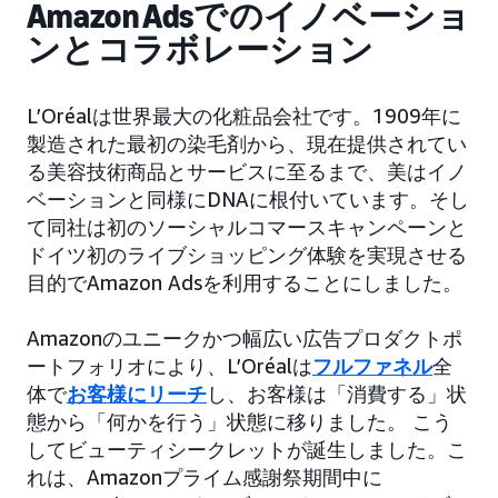
Amazon Adsでのイノベーショ
ンとコラボレーション
L’Oréalは世界最大の化粧品会社です。1909年に
製造された最初の染毛剤から、現在提供されてい
る美容技術商品とサービスに至るまで、美はイノ
ベーションと同様にDNAに根付いています。そし
て同社は初のソーシャルコマースキャンペーンと
ドイツ初のライブショッピング体験を実現させる
目的でAmazon Adsを利用することにしました。
Amazonのユニークかつ幅広い広告プロダクトポ
ートフォリオにより、L’Oréalは
フルファネル
全
体で
お客様にリーチ
し、お客様は「消費する」状
態から「何かを行う」状態に移りました。 こう
してビューティシークレットが誕生しました。こ
れは、Amazonプライム感謝祭期間中に