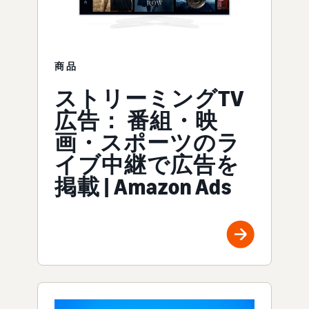
商品
ストリーミングTV
広告： 番組・映
画・スポーツのラ
イブ中継で広告を
掲載 | Amazon Ads