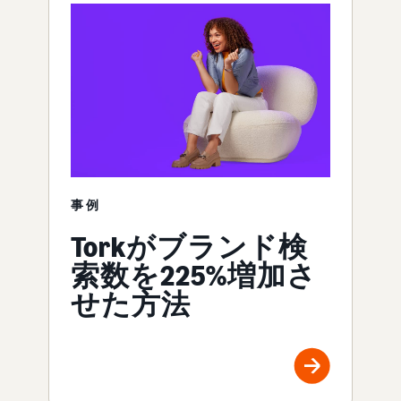
事例
Torkがブランド検
索数を225%増加さ
せた方法