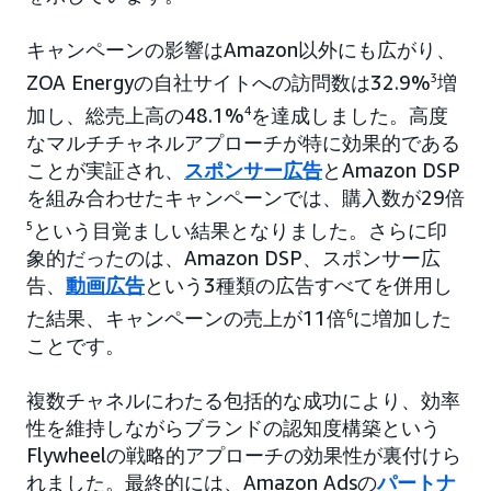
キャンペーンの影響はAmazon以外にも広がり、
ZOA Energyの自社サイトへの訪問数は32.9%
3
増
加し、総売上高の48.1%
4
を達成しました。高度
なマルチチャネルアプローチが特に効果的である
ことが実証され、
スポンサー広告
とAmazon DSP
を組み合わせたキャンペーンでは、購入数が29倍
5
という目覚ましい結果となりました。さらに印
象的だったのは、Amazon DSP、スポンサー広
告、
動画広告
という3種類の広告すべてを併用し
た結果、キャンペーンの売上が11倍
6
に増加した
ことです。
複数チャネルにわたる包括的な成功により、効率
性を維持しながらブランドの認知度構築という
Flywheelの戦略的アプローチの効果性が裏付けら
れました。最終的には、Amazon Adsの
パートナ