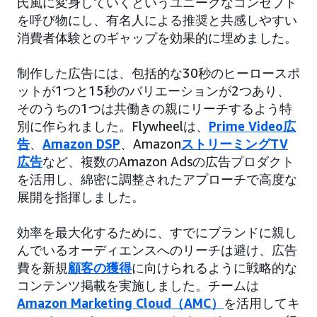
氏風に変身していくというユニークなコンセプト
を呼び物にし、有名人による推奨と共感しやすい
消費者体験とのギャップを効果的に埋めました。
制作した広告には、包括的な30秒のヒーロースポ
ットが1つと15秒のバリエーションが2つあり、
そのうちの1つは共働きの親にリーチするよう特
別に作られました。Flywheelは、
Prime Video広
告
、
Amazon DSP
、Amazon
ストリーミングTV
広告
など、複数のAmazon Adsの広告プロダクト
を活用し、綿密に調整されたアプローチで高度な
展開を指揮しました。
効率を最大化するために、すでにブランドに親し
んでいるオーディエンスへのリーチは避け、広告
費を新規
顧客の獲得
に向けられるように戦略的な
コンテンツ掲載を実施しました。チームは
Amazon Marketing Cloud（AMC）
を活用してキ