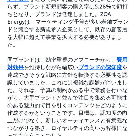
らず、ブランド新規顧客の購入率は5.28%で頭打
ちとなり、ブランドは低迷しました。ZOA
Energyは、マーケティング予算が多い老舗ブラン
ドと競合する新規参入企業として、既存の顧客層
を大幅に超えて事業を拡大する必要がありまし
た。
同ブランドは、効率重視のアプローチから、
費用
対効果
を維持しながら幅広い
ブランドの認知度
を
達成できそうな戦略に方針を転換する必要性を認
識していました。これには複雑な課題が伴いまし
た。それは、予算の制約がある中で業務を行いな
がら、大手ブランドと並んで注目を集める可能性
のある魅力的で目を引くコンテンツをどのように
作成するかということです。目標は、認知度の向
上だけでなく、新しいオーディエンスと有意義な
つながりを築き、ロイヤルティの高いお客様にな
ってもらうことでした。