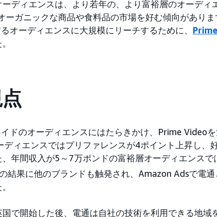
オーディエンスは、より若年の、より富裕層のオーディ
オーガニックな商品や食料品の市場を好む傾向がありま
望するオーディエンスに大規模にリーチするために、
Prim
た。
視点
メイドのオーディエンスにはたらきかけ、Prime Video
ーディエンスではプリファレンスが4ポイント上昇し、
た、年間収入が5～7万ポンドの富裕層オーディエンスで
の結果に他のブランドも触発され、Amazon Adsで電
た。
英国で開始した後、電通は自社の技術を利用できる地域