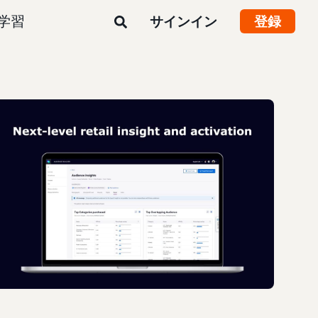
学習
サインイン
登録