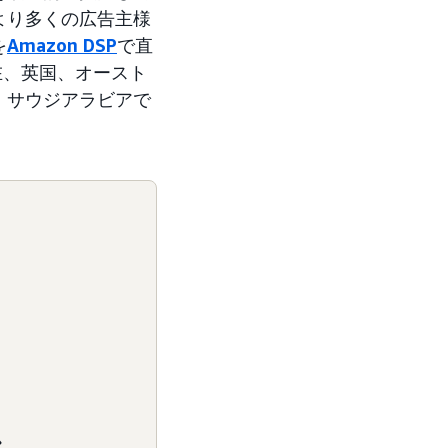
より多くの広告主様
を
Amazon DSP
で直
在、英国、オースト
、サウジアラビアで