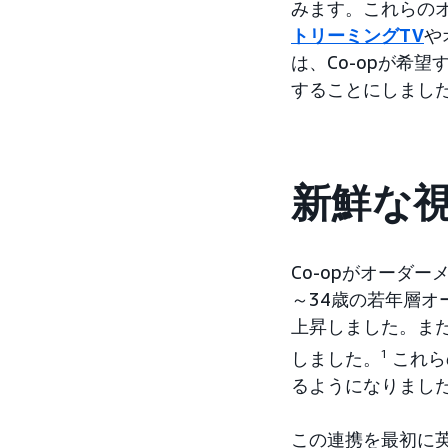
みます。これらの
トリーミングTV
や
は、Co-opが希
することにしまし
新鮮な
Co-opがオーダー
～34歳の若年層オ
上昇しました。ま
しました。
1
これら
るようになりまし
この連携を最初に