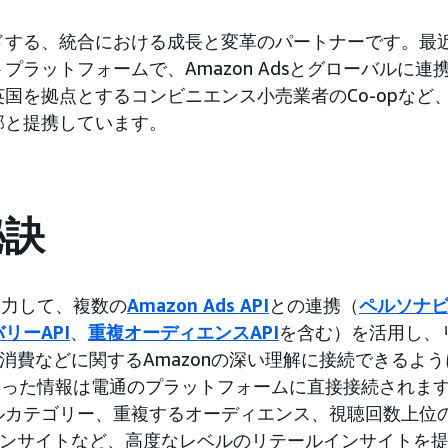
ドする、統合における成長と変革のパートナーです。最
トプラットフォームで、Amazon Adsとグローバルに
国を拠点とするコンビニエンス小売業者のCo-opなど
部と提携しています。
秘訣
は協力して、複数の
Amazon Ads API
との連携（
ペルソナビ
リーAPI
、
重複オーディエンスAPI
を含む）を活用し、
deoの消費などに関するAmazonの深い理解に接続できるよ
け取った情報は電通のプラットフォームに直接接続されま
ルカテゴリー、重複するオーディエンス、視聴回数上位の
ideoインサイトなど、高度なレベルのリテールインサイトを