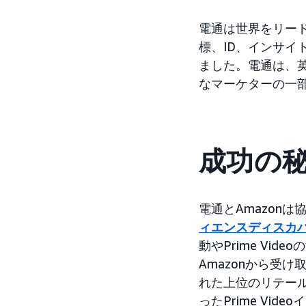
電通は世界をリー
標、ID、インサイ
ました。電通は、英
なマーケターの一
成功の
電通とAmazon
ィエンスディスカバ
動やPrime Vi
Amazonから受
れた上位のリテー
ったPrime V