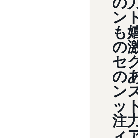
の
ン
も
の
セ
の
ン
ッ
注
ィ