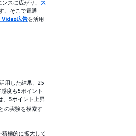
エンスに広がり、
ス
す。そこで電通
e Video広告
を活用
を活用した結果、25
好感度も5ポイント
は、5ポイント上昇
通との実験を模索す
を積極的に拡大して