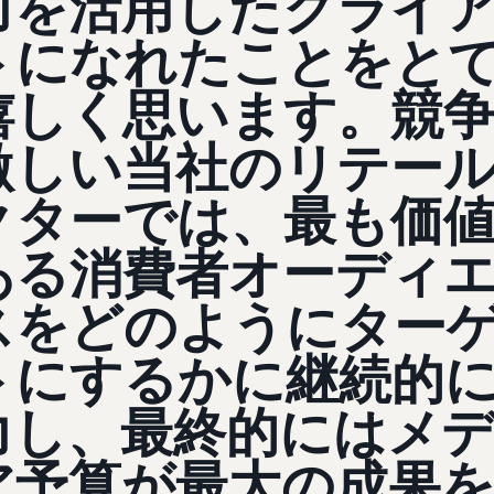
力を活用したクライ
トになれたことをと
嬉しく思います。競
激しい当社のリテー
クターでは、最も価
ある消費者オーディ
スをどのようにター
トにするかに継続的
力し、最終的にはメ
ア予算が最大の成果