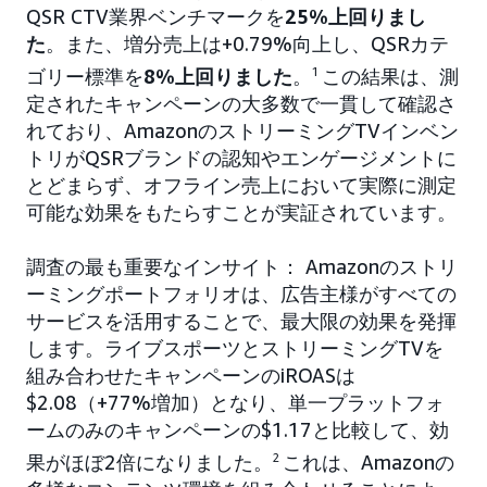
QSR CTV業界ベンチマークを
25%上回りまし
た
。また、増分売上は+0.79%向上し、QSRカテ
ゴリー標準を
8%上回りました
。
1
この結果は、測
定されたキャンペーンの大多数で一貫して確認さ
れており、AmazonのストリーミングTVインベン
トリがQSRブランドの認知やエンゲージメントに
とどまらず、オフライン売上において実際に測定
可能な効果をもたらすことが実証されています。
調査の最も重要なインサイト： Amazonのストリ
ーミングポートフォリオは、広告主様がすべての
サービスを活用することで、最大限の効果を発揮
します。ライブスポーツとストリーミングTVを
組み合わせたキャンペーンのiROASは
$2.08（+77%増加）となり、単一プラットフォ
ームのみのキャンペーンの$1.17と比較して、効
果がほぼ2倍になりました。
2
これは、Amazonの