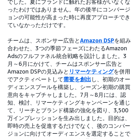
でした。夏にブランドに触れたお客様がいなくな
ったわけではありません。年の後半にコンバージ
ョンの可能性が高まった時に再度アプローチでき
ていなかっただけです。
チームは、スポンサー広告と
Amazon DSP
を組み
合わせた、3つの季節フェーズにわたるAmazon
Adsのフルファネル統合戦略を設計しました。3
月～6月にかけて、チームはスポンサー広告と
Amazon DSPの見込みと
リマーケティング
を併用
でアクティベートして
需要を創出
し、初期のオー
ディエンスプールを構築し、シーズン初期の購買
意向をキャプチャしました。7月～8月には、認
知、検討、リマーケティングキャンペーンを通じ
て、リーチとブランド構築の強化を図り、3,500
万インプレッションを生み出しました。目的は、
即時の売上を促進するだけでなく、後のコンバー
ジョンに向けてオーディエンスを選定することで