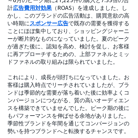
～6月のピーク期に21,225件の購入と7.33倍の合
計
広告費用対効果
（ROAS）を達成しました。し
かし、このブランドの広告活動は、購買意欲の高
い時期に
スポンサー広告
で既存の需要を獲得する
ことにほぼ集中しており、ショッピングジャーニ
ーが断片的なものになっていました。夏のピーク
が過ぎた後に、認知を高め、検討を促し、お客様
に再アプローチするための、上部ファネルとミッ
ドファネルの取り組みは限られていました。
これにより、成長が頭打ちになっていました。お
客様は購入時点でリーチされていましたが、ブラ
ンドは季節的な需要が落ち着いた後に効率よくコ
ンバージョンにつながる、質の高いオーディエン
スを構築できていませんでした。ピーク期の後に
もパフォーマンスを伸ばせる余地がありました。
季節性ブランドを年間を通じてコンバージョンの
勢いを持つブランドへと転換するチャンスです。