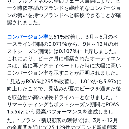
り、フルファネルの季節フェーズ展開により、ピ
ーク時依存型のブランドを継続的なコンバージョ
ンの勢いを持つブランドへと転換できることが確
認されました。
コンバージョン率
は51%改善し、3月～6月のベ
ースライン期間の0.071%から、9月～12月のポ
ストシーズン期間には0.107%に上昇しました。
これにより、ピーク月に構築されたオーディエン
スは、後に再アクティベートした時に大幅に高い
コンバージョン率を示すことが証明されました。
1
見込みROASは295%改善し、1.01xから3.97xに
向上したことで、見込みが夏のピークを過ぎた後
も収益性の高い成長ドライバーとなりました。
2
リマーケティングもポストシーズン期間にROAS
15.5xという最高パフォーマンスを達成しまし
た。
3
ブランド新規顧客の獲得では、3月～12月
の全期間を通じて25,129件のブランド新規顧客