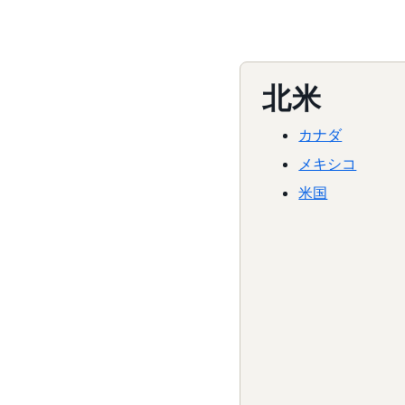
北米
カナダ
メキシコ
米国