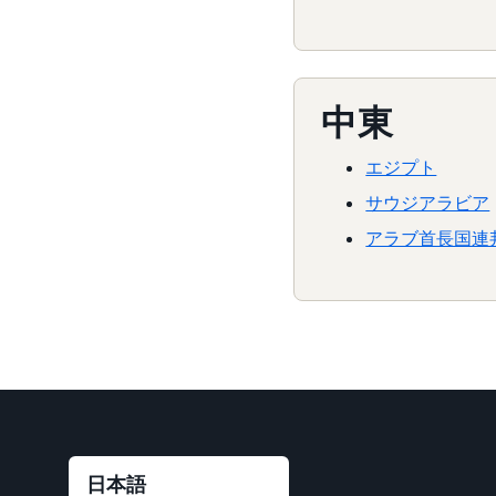
中東
エジプト
サウジアラビア
アラブ首長国連