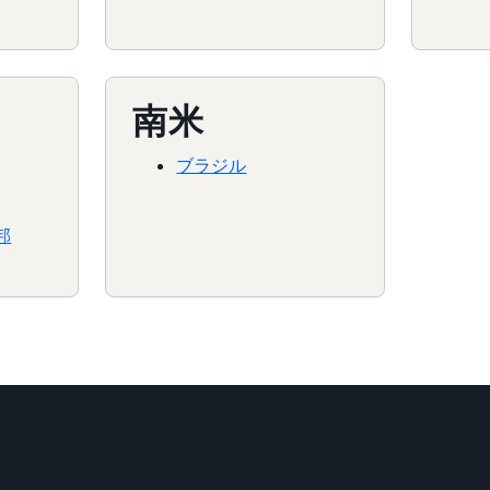
南米
ブラジル
邦